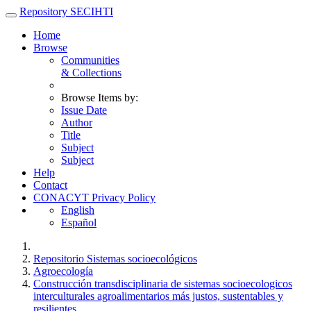
Skip
Repository SECIHTI
navigation
Home
Browse
Communities
& Collections
Browse Items by:
Issue Date
Author
Title
Subject
Subject
Help
Contact
CONACYT Privacy Policy
English
Español
Repositorio Sistemas socioecológicos
Agroecología
Construcción transdisciplinaria de sistemas socioecologicos
interculturales agroalimentarios más justos, sustentables y
resilientes