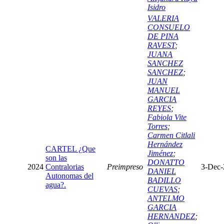
Isidro
VALERIA
CONSUELO
DE PINA
RAVEST
;
JUANA
SANCHEZ
SANCHEZ
;
JUAN
MANUEL
GARCIA
REYES
;
Fabiola Vite
Torres
;
Carmen Citlali
Hernández
CARTEL ¿Que
Jiménez
;
son las
DONATTO
2024
Contralorias
Preimpreso
3-Dec-
DANIEL
Autonomas del
BADILLO
agua?.
CUEVAS
;
ANTELMO
GARCIA
HERNANDEZ
;