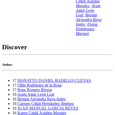
Citlali Xolalpa
Morales
;
Aram
Adair León
Leal
;
Brenda
Alejandra Raya
Isidro
;
Eloísa
Domínguez
Mariani
Discover
Author
17
DONATTO DANIEL BADILLO CUEVAS
17
Ollin Rodríguez de la Rosa
17
Rene Romero Rivera
16
Aram Adair León Leal
16
Brenda Alejandra Raya Isidro
16
Carmen Citlali Hernández Jiménez
16
JUAN MANUEL GARCIA REYES
16
Karen Citlali Xolalpa Morales