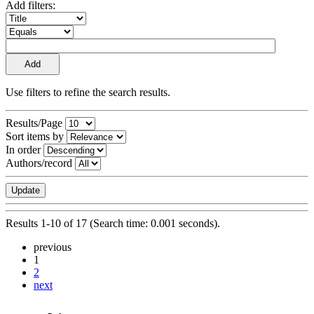
Add filters:
Use filters to refine the search results.
Results/Page
Sort items by
In order
Authors/record
Results 1-10 of 17 (Search time: 0.001 seconds).
previous
1
2
next