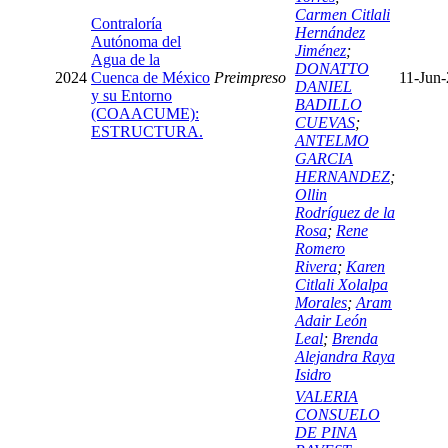
Carmen Citlali
Contraloría
Hernández
Autónoma del
Jiménez
;
Agua de la
DONATTO
2024
Cuenca de México
Preimpreso
11-Jun
DANIEL
y su Entorno
BADILLO
(COAACUME):
CUEVAS
;
ESTRUCTURA.
ANTELMO
GARCIA
HERNANDEZ
;
Ollin
Rodríguez de la
Rosa
;
Rene
Romero
Rivera
;
Karen
Citlali Xolalpa
Morales
;
Aram
Adair León
Leal
;
Brenda
Alejandra Raya
Isidro
VALERIA
CONSUELO
DE PINA