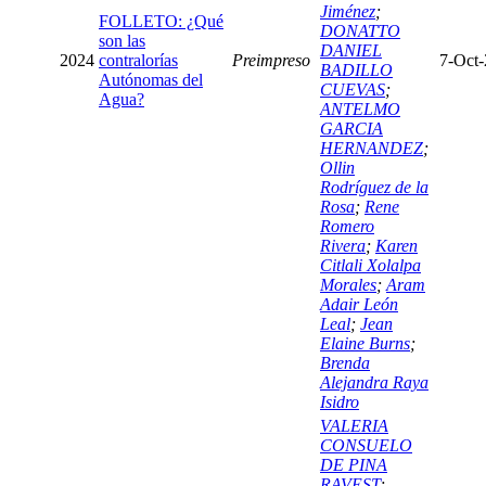
Jiménez
;
FOLLETO: ¿Qué
DONATTO
son las
DANIEL
2024
contralorías
Preimpreso
7-Oct
BADILLO
Autónomas del
CUEVAS
;
Agua?
ANTELMO
GARCIA
HERNANDEZ
;
Ollin
Rodríguez de la
Rosa
;
Rene
Romero
Rivera
;
Karen
Citlali Xolalpa
Morales
;
Aram
Adair León
Leal
;
Jean
Elaine Burns
;
Brenda
Alejandra Raya
Isidro
VALERIA
CONSUELO
DE PINA
RAVEST
;