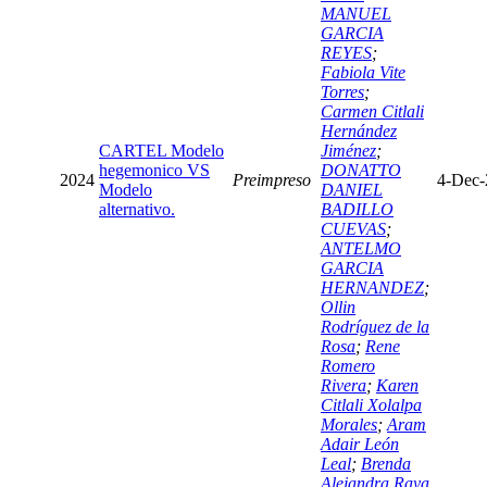
MANUEL
GARCIA
REYES
;
Fabiola Vite
Torres
;
Carmen Citlali
Hernández
CARTEL Modelo
Jiménez
;
hegemonico VS
DONATTO
2024
Preimpreso
4-Dec-
Modelo
DANIEL
alternativo.
BADILLO
CUEVAS
;
ANTELMO
GARCIA
HERNANDEZ
;
Ollin
Rodríguez de la
Rosa
;
Rene
Romero
Rivera
;
Karen
Citlali Xolalpa
Morales
;
Aram
Adair León
Leal
;
Brenda
Alejandra Raya