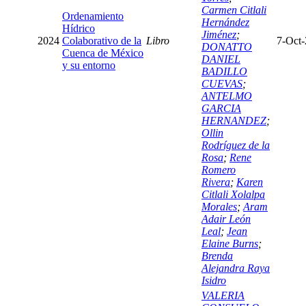
Carmen Citlali
Ordenamiento
Hernández
Hídrico
Jiménez
;
2024
Colaborativo de la
Libro
7-Oct
DONATTO
Cuenca de México
DANIEL
y su entorno
BADILLO
CUEVAS
;
ANTELMO
GARCIA
HERNANDEZ
;
Ollin
Rodríguez de la
Rosa
;
Rene
Romero
Rivera
;
Karen
Citlali Xolalpa
Morales
;
Aram
Adair León
Leal
;
Jean
Elaine Burns
;
Brenda
Alejandra Raya
Isidro
VALERIA