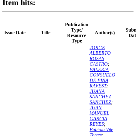
Item hits:
Publication
Type/
Subm
Issue Date
Title
Author(s)
Resource
Dat
Type
JORGE
ALBERTO
ROSAS
CASTRO
;
VALERIA
CONSUELO
DE PINA
RAVEST
;
JUANA
SANCHEZ
SANCHEZ
;
JUAN
MANUEL
GARCIA
REYES
;
Fabiola Vite
Torres
;