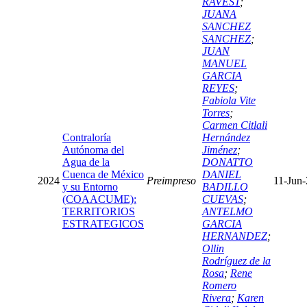
RAVEST
;
JUANA
SANCHEZ
SANCHEZ
;
JUAN
MANUEL
GARCIA
REYES
;
Fabiola Vite
Torres
;
Carmen Citlali
Contraloría
Hernández
Autónoma del
Jiménez
;
Agua de la
DONATTO
Cuenca de México
DANIEL
2024
Preimpreso
11-Jun
y su Entorno
BADILLO
(COAACUME):
CUEVAS
;
TERRITORIOS
ANTELMO
ESTRATEGICOS
GARCIA
HERNANDEZ
;
Ollin
Rodríguez de la
Rosa
;
Rene
Romero
Rivera
;
Karen