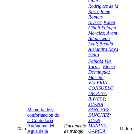
Ollin
Rodríguez de la
Rosa
;
Rene
Romero
Rivera
;
Karen
Citlali Xolalpa
Morales
;
Aram
Adair León
Leal
;
Brenda
Alejandra Raya
Isidro
Fabiola Vite
Torres
;
Eloísa
Domínguez
Mariani
;
VALERIA
CONSUELO
DE PINA
RAVEST
;
JUANA
Memoria de la
SANCHEZ
conformación de
SANCHEZ
;
la Contraloría
JUAN
Autónoma del
Documento
MANUEL
2025
11-Jun
Agua de la
de trabajo
GARCIA