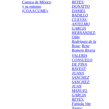
Cuenca de México
REYES
;
y su entorno
DONATTO
(COAACUME).
DANIEL
BADILLO
CUEVAS
;
ANTELMO
GARCIA
HERNANDEZ
;
Ollin
Rodríguez de la
Rosa
;
Rene
Romero Rivera
VALERIA
CONSUELO
DE PINA
RAVEST
;
JUANA
SANCHEZ
SANCHEZ
;
JUAN
MANUEL
GARCIA
REYES
;
Fabiola Vite
Torres
;