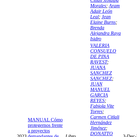
Citlali Xolalpa
Morales
;
Aram
Adair León
Leal
;
Jean
Elaine Burns
;
Brenda
Alejandra Raya
Isidro
VALERIA
CONSUELO
DE PINA
RAVEST
;
JUANA
SANCHEZ
SANCHEZ
;
JUAN
MANUEL
GARCIA
REYES
;
Fabiola Vite
Torres
;
Carmen Citlali
MANUAL Cómo
Hernández
protegernos frente
Jiménez
;
a proyectos
DONATTO
2023
demandantes de
Libro
3-Dec-