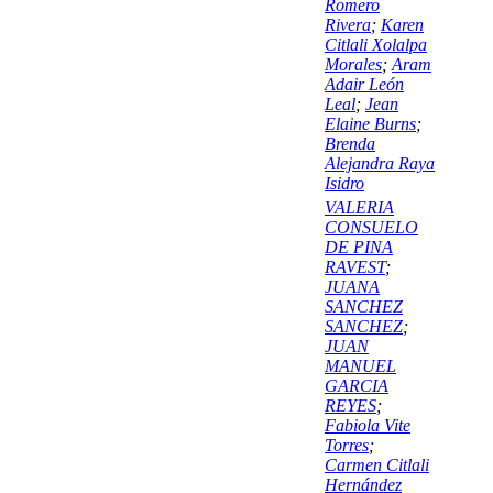
Romero
Rivera
;
Karen
Citlali Xolalpa
Morales
;
Aram
Adair León
Leal
;
Jean
Elaine Burns
;
Brenda
Alejandra Raya
Isidro
VALERIA
CONSUELO
DE PINA
RAVEST
;
JUANA
SANCHEZ
SANCHEZ
;
JUAN
MANUEL
GARCIA
REYES
;
Fabiola Vite
Torres
;
Carmen Citlali
Hernández