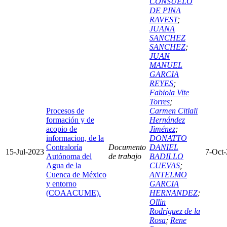
CONSUELO
DE PINA
RAVEST
;
JUANA
SANCHEZ
SANCHEZ
;
JUAN
MANUEL
GARCIA
REYES
;
Fabiola Vite
Torres
;
Procesos de
Carmen Citlali
formación y de
Hernández
acopio de
Jiménez
;
informacion, de la
DONATTO
Contraloría
Documento
DANIEL
15-Jul-2023
7-Oct
Autónoma del
de trabajo
BADILLO
Agua de la
CUEVAS
;
Cuenca de México
ANTELMO
y entorno
GARCIA
(COAACUME).
HERNANDEZ
;
Ollin
Rodríguez de la
Rosa
;
Rene