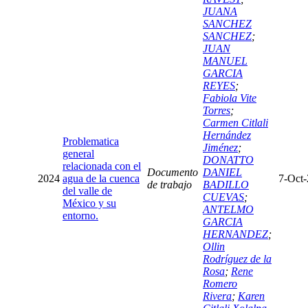
JUANA
SANCHEZ
SANCHEZ
;
JUAN
MANUEL
GARCIA
REYES
;
Fabiola Vite
Torres
;
Carmen Citlali
Hernández
Problematica
Jiménez
;
general
DONATTO
relacionada con el
Documento
DANIEL
2024
agua de la cuenca
7-Oct
de trabajo
BADILLO
del valle de
CUEVAS
;
México y su
ANTELMO
entorno.
GARCIA
HERNANDEZ
;
Ollin
Rodríguez de la
Rosa
;
Rene
Romero
Rivera
;
Karen