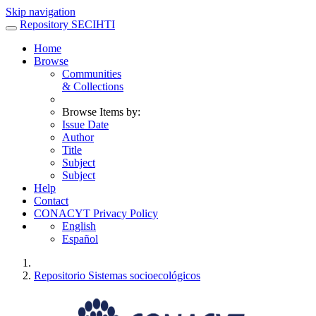
Skip navigation
Repository SECIHTI
Home
Browse
Communities
& Collections
Browse Items by:
Issue Date
Author
Title
Subject
Subject
Help
Contact
CONACYT Privacy Policy
English
Español
Repositorio Sistemas socioecológicos