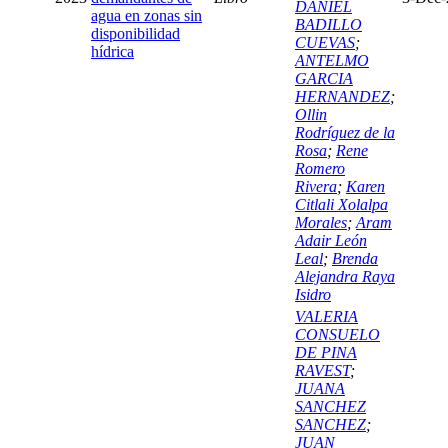
DANIEL
agua en zonas sin
BADILLO
disponibilidad
CUEVAS
;
hídrica
ANTELMO
GARCIA
HERNANDEZ
;
Ollin
Rodríguez de la
Rosa
;
Rene
Romero
Rivera
;
Karen
Citlali Xolalpa
Morales
;
Aram
Adair León
Leal
;
Brenda
Alejandra Raya
Isidro
VALERIA
CONSUELO
DE PINA
RAVEST
;
JUANA
SANCHEZ
SANCHEZ
;
JUAN