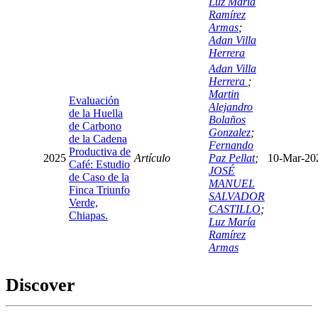
Luz María
Ramírez
Armas
;
Adan Villa
Herrera
Adan Villa
Herrera
;
Martin
Evaluación
Alejandro
de la Huella
Bolaños
de Carbono
Gonzalez
;
de la Cadena
Fernando
Productiva de
2025
Artículo
Paz Pellat
;
10-Mar-20
Café: Estudio
JOSÉ
de Caso de la
MANUEL
Finca Triunfo
SALVADOR
Verde,
CASTILLO
;
Chiapas.
Luz María
Ramírez
Armas
Discover