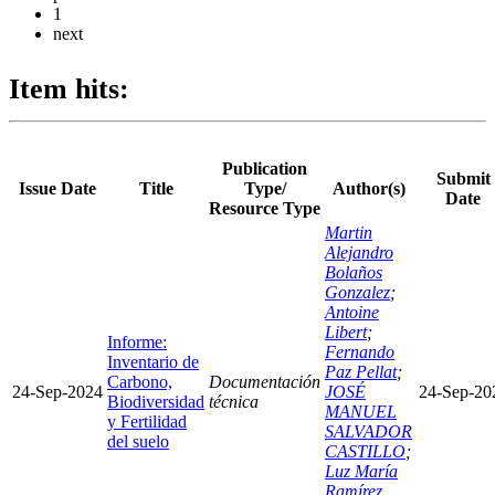
1
next
Item hits:
Publication
Submit
Issue Date
Title
Type/
Author(s)
Date
Resource Type
Martin
Alejandro
Bolaños
Gonzalez
;
Antoine
Libert
;
Informe:
Fernando
Inventario de
Paz Pellat
;
Carbono,
Documentación
24-Sep-2024
JOSÉ
24-Sep-20
Biodiversidad
técnica
MANUEL
y Fertilidad
SALVADOR
del suelo
CASTILLO
;
Luz María
Ramírez