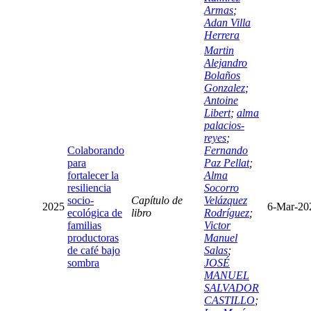
Armas
;
Adan Villa
Herrera
Martin
Alejandro
Bolaños
Gonzalez
;
Antoine
Libert
;
alma
palacios-
reyes
;
Colaborando
Fernando
para
Paz Pellat
;
fortalecer la
Alma
resiliencia
Socorro
socio-
Capítulo de
Velázquez
2025
6-Mar-20
ecológica de
libro
Rodríguez
;
familias
Victor
productoras
Manuel
de café bajo
Salas
;
sombra
JOSÉ
MANUEL
SALVADOR
CASTILLO
;