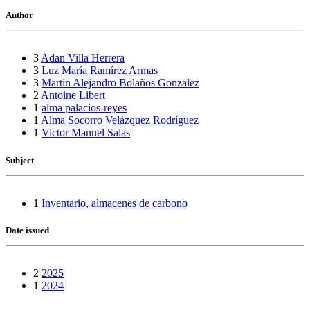
Author
3
Adan Villa Herrera
3
Luz María Ramírez Armas
3
Martin Alejandro Bolaños Gonzalez
2
Antoine Libert
1
alma palacios-reyes
1
Alma Socorro Velázquez Rodríguez
1
Victor Manuel Salas
Subject
1
Inventario, almacenes de carbono
Date issued
2
2025
1
2024