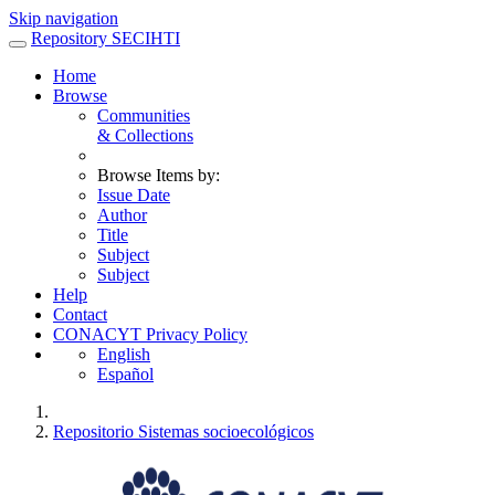
Skip navigation
Repository SECIHTI
Home
Browse
Communities
& Collections
Browse Items by:
Issue Date
Author
Title
Subject
Subject
Help
Contact
CONACYT Privacy Policy
English
Español
Repositorio Sistemas socioecológicos