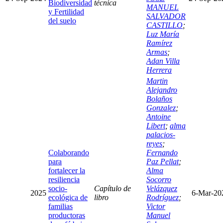
Biodiversidad
técnica
MANUEL
y Fertilidad
SALVADOR
del suelo
CASTILLO
;
Luz María
Ramírez
Armas
;
Adan Villa
Herrera
Martin
Alejandro
Bolaños
Gonzalez
;
Antoine
Libert
;
alma
palacios-
reyes
;
Colaborando
Fernando
para
Paz Pellat
;
fortalecer la
Alma
resiliencia
Socorro
socio-
Capítulo de
Velázquez
2025
6-Mar-20
ecológica de
libro
Rodríguez
;
familias
Victor
productoras
Manuel