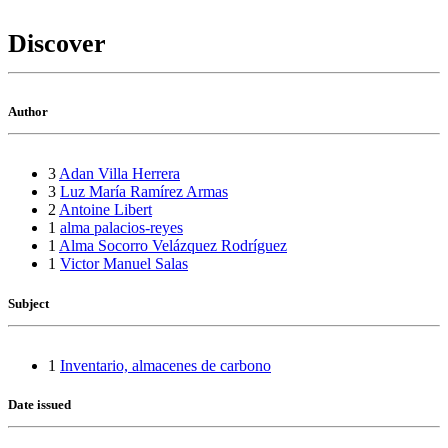
Discover
Author
3
Adan Villa Herrera
3
Luz María Ramírez Armas
2
Antoine Libert
1
alma palacios-reyes
1
Alma Socorro Velázquez Rodríguez
1
Victor Manuel Salas
Subject
1
Inventario, almacenes de carbono
Date issued