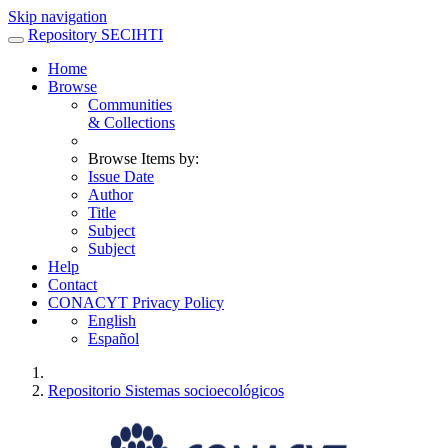
Skip navigation
Repository SECIHTI
Home
Browse
Communities
& Collections
Browse Items by:
Issue Date
Author
Title
Subject
Subject
Help
Contact
CONACYT Privacy Policy
English
Español
Repositorio Sistemas socioecológicos