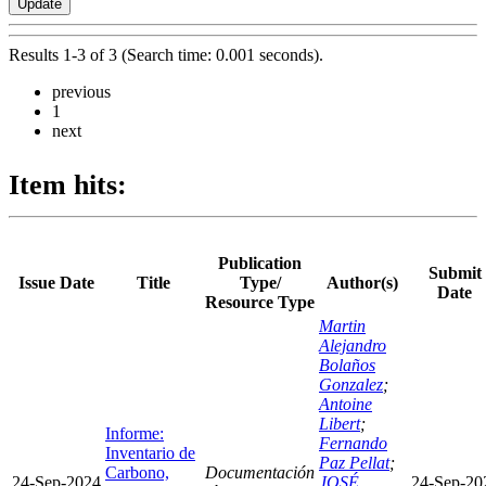
Results 1-3 of 3 (Search time: 0.001 seconds).
previous
1
next
Item hits:
Publication
Submit
Issue Date
Title
Type/
Author(s)
Date
Resource Type
Martin
Alejandro
Bolaños
Gonzalez
;
Antoine
Libert
;
Informe:
Fernando
Inventario de
Paz Pellat
;
Carbono,
Documentación
24-Sep-2024
JOSÉ
24-Sep-20