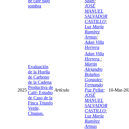
de café bajo
Salas
;
sombra
JOSÉ
MANUEL
SALVADOR
CASTILLO
;
Luz María
Ramírez
Armas
;
Adan Villa
Herrera
Adan Villa
Herrera
;
Martin
Evaluación
Alejandro
de la Huella
Bolaños
de Carbono
Gonzalez
;
de la Cadena
Fernando
Productiva de
2025
Artículo
Paz Pellat
;
10-Mar-20
Café: Estudio
JOSÉ
de Caso de la
MANUEL
Finca Triunfo
SALVADOR
Verde,
CASTILLO
;
Chiapas.
Luz María
Ramírez
Armas