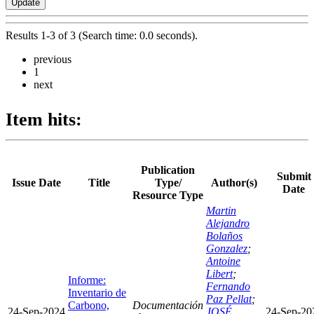
Results 1-3 of 3 (Search time: 0.0 seconds).
previous
1
next
Item hits:
Publication
Submit
Issue Date
Title
Type/
Author(s)
Date
Resource Type
Martin
Alejandro
Bolaños
Gonzalez
;
Antoine
Libert
;
Informe:
Fernando
Inventario de
Paz Pellat
;
Carbono,
Documentación
24-Sep-2024
JOSÉ
24-Sep-20