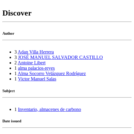
Discover
Author
3
Adan Villa Herrera
3
JOSÉ MANUEL SALVADOR CASTILLO
2
Antoine Libert
1
alma palacios-reyes
1
Alma Socorro Velázquez Rodríguez
1
Victor Manuel Salas
Subject
1
Inventario, almacenes de carbono
Date issued