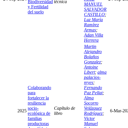
Biodiversidad
técnica
MANUEL
y Fertilidad
SALVADOR
del suelo
CASTILLO
;
Luz María
Ramírez
Armas
;
Adan Villa
Herrera
Martin
Alejandro
Bolaños
Gonzalez
;
Antoine
Libert
;
alma
palacios-
reyes
;
Colaborando
Fernando
para
Paz Pellat
;
fortalecer la
Alma
resiliencia
Socorro
socio-
Capítulo de
Velázquez
2025
6-Mar-20
ecológica de
libro
Rodríguez
;
familias
Victor
productoras
Manuel