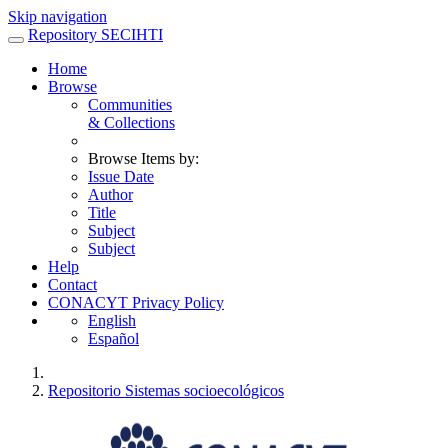
Skip navigation
Repository SECIHTI
Home
Browse
Communities
& Collections
Browse Items by:
Issue Date
Author
Title
Subject
Subject
Help
Contact
CONACYT Privacy Policy
English
Español
Repositorio Sistemas socioecológicos