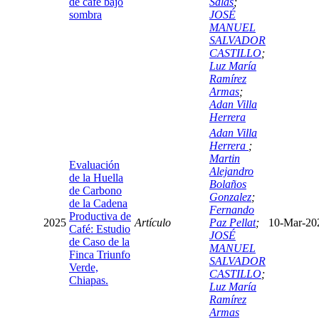
de café bajo
Salas
;
sombra
JOSÉ
MANUEL
SALVADOR
CASTILLO
;
Luz María
Ramírez
Armas
;
Adan Villa
Herrera
Adan Villa
Herrera
;
Martin
Evaluación
Alejandro
de la Huella
Bolaños
de Carbono
Gonzalez
;
de la Cadena
Fernando
Productiva de
2025
Artículo
Paz Pellat
;
10-Mar-20
Café: Estudio
JOSÉ
de Caso de la
MANUEL
Finca Triunfo
SALVADOR
Verde,
CASTILLO
;
Chiapas.
Luz María
Ramírez
Armas