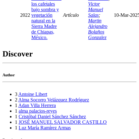
los cafetales
Victor
bajo sombra y
Manuel
2022
vegetación
Artículo
Salas
;
10-Mar-202
natural en la
Martin
Sierra Madre
Alejandro
de Chiapas,
Bolaños
México.
Gonzalez
Discover
Author
3
Antoine Libert
2
Alma Socorro Velázquez Rodríguez
1
Adan Villa Herrera
1
alma palacios-reyes
1
Cristóbal Daniel Sánchez Sánchez
1
JOSÉ MANUEL SALVADOR CASTILLO
1
Luz María Ramírez Armas