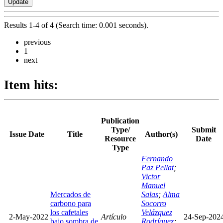
Results 1-4 of 4 (Search time: 0.001 seconds).
previous
1
next
Item hits:
Publication
Type/
Submit
Issue Date
Title
Author(s)
Resource
Date
Type
Fernando
Paz Pellat
;
Victor
Manuel
Mercados de
Salas
;
Alma
carbono para
Socorro
los cafetales
Velázquez
2-May-2022
Artículo
24-Sep-202
bajo sombra de
Rodríguez
;