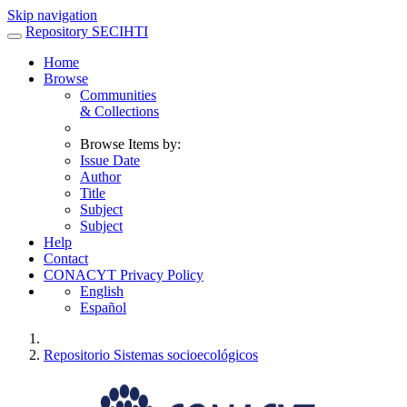
Skip navigation
Repository SECIHTI
Home
Browse
Communities
& Collections
Browse Items by:
Issue Date
Author
Title
Subject
Subject
Help
Contact
CONACYT Privacy Policy
English
Español
Repositorio Sistemas socioecológicos