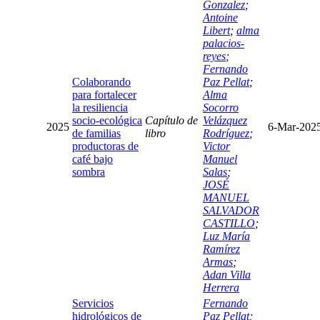
Gonzalez
;
Antoine
Libert
;
alma
palacios-
reyes
;
Fernando
Colaborando
Paz Pellat
;
para fortalecer
Alma
la resiliencia
Socorro
socio-ecológica
Capítulo de
Velázquez
2025
6-Mar-202
de familias
libro
Rodríguez
;
productoras de
Victor
café bajo
Manuel
sombra
Salas
;
JOSÉ
MANUEL
SALVADOR
CASTILLO
;
Luz María
Ramírez
Armas
;
Adan Villa
Herrera
Servicios
Fernando
hidrológicos de
Paz Pellat
;