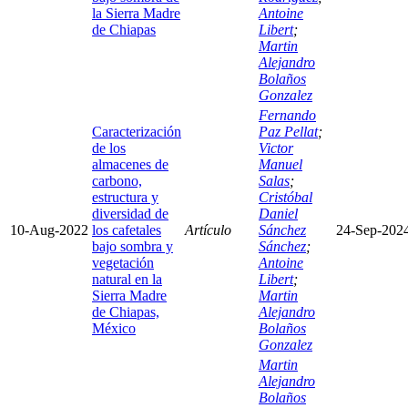
la Sierra Madre
Antoine
de Chiapas
Libert
;
Martin
Alejandro
Bolaños
Gonzalez
Fernando
Caracterización
Paz Pellat
;
de los
Victor
almacenes de
Manuel
carbono,
Salas
;
estructura y
Cristóbal
diversidad de
Daniel
10-Aug-2022
los cafetales
Artículo
Sánchez
24-Sep-202
bajo sombra y
Sánchez
;
vegetación
Antoine
natural en la
Libert
;
Sierra Madre
Martin
de Chiapas,
Alejandro
México
Bolaños
Gonzalez
Martin
Alejandro
Bolaños