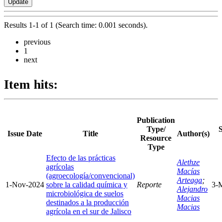
Results 1-1 of 1 (Search time: 0.001 seconds).
previous
1
next
Item hits:
Publication
Type/
Issue Date
Title
Author(s)
Resource
Type
Efecto de las prácticas
Alethze
agrícolas
Macías
(agroecología/convencional)
Arteaga
;
1-Nov-2024
sobre la calidad química y
Reporte
3-
Alejandro
microbiológica de suelos
Macias
destinados a la producción
Macias
agrícola en el sur de Jalisco