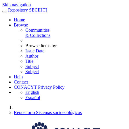
Skip navigation
Repository SECIHTI
Home
Browse
Communities
& Collections
Browse Items by:
Issue Date
Author
Title
Subject
Subject
Help
Contact
CONACYT Privacy Policy
English
Español
Repositorio Sistemas socioecológicos