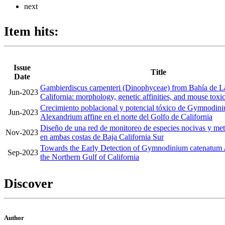
next
Item hits:
Issue
Title
Date
Gambierdiscus carpenteri (Dinophyceae) from Bahía de La
Jun-2023
California: morphology, genetic affinities, and mouse toxic
Crecimiento poblacional y potencial tóxico de Gymnodin
Jun-2023
Alexandrium affine en el norte del Golfo de California
Diseño de una red de monitoreo de especies nocivas y met
Nov-2023
en ambas costas de Baja California Sur
Towards the Early Detection of Gymnodinium catenatum 
Sep-2023
the Northern Gulf of California
Discover
Author