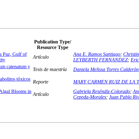
Publication Type/
Resource Type
 Paz, Gulf of
Ana E. Ramos Santiago
;
Christi
Artículo
ity
LEYBERTH FERNANDEZ
;
Eri
ium catenatum y
Tesis de maestría
Daniela Melissa Torres Calderón
abolitos tóxicos
Reporte
MARY CARMEN RUIZ DE LA 
Algal Blooms in
Gabriela Reséndiz-Colorado
;
An
Artículo
Cepeda-Morales
;
Juan Pablo Ri