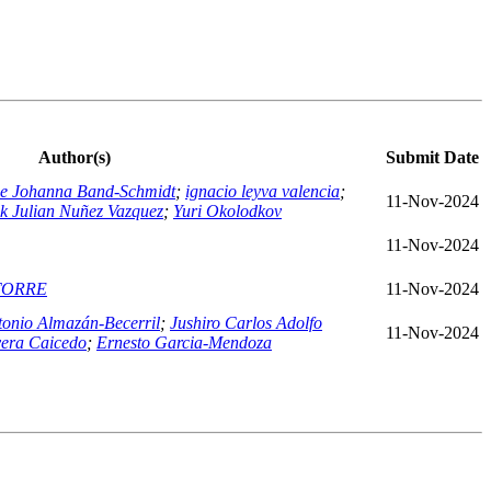
Author(s)
Submit Date
ne Johanna Band-Schmidt
;
ignacio leyva valencia
;
11-Nov-2024
ck Julian Nuñez Vazquez
;
Yuri Okolodkov
11-Nov-2024
TORRE
11-Nov-2024
tonio Almazán-Becerril
;
Jushiro Carlos Adolfo
11-Nov-2024
vera Caicedo
;
Ernesto Garcia-Mendoza