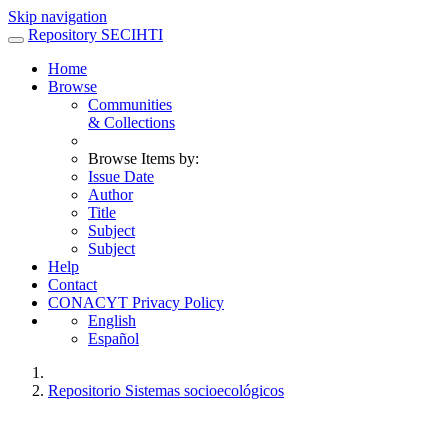
Skip navigation
Repository SECIHTI
Home
Browse
Communities
& Collections
Browse Items by:
Issue Date
Author
Title
Subject
Subject
Help
Contact
CONACYT Privacy Policy
English
Español
Repositorio Sistemas socioecológicos